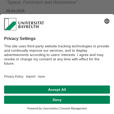
“Space, Feminism and Resistance”
09.04.2018
Datum
: 25. - 27.06.2018
Ort
: Iwalewahaus, Wölfelstr. 2, Bayreuth
Homepage
Privacy policy / Disclaimer
Terms of Use
Legal Notice
Sitemap
Contact
Accessibility