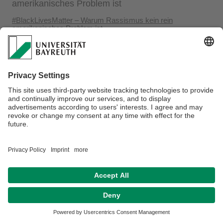
amerikanisches Problem ist
#BlackLivesMatter – Warum Rassismus kein rein
amerikanisches Problem ist
https://unibloggt.hypotheses.org/4065
Datenschutz / Disclaimer
Impressum
Hausordnung
Sitemap
Kontakt
Barrierefreiheitserklärung